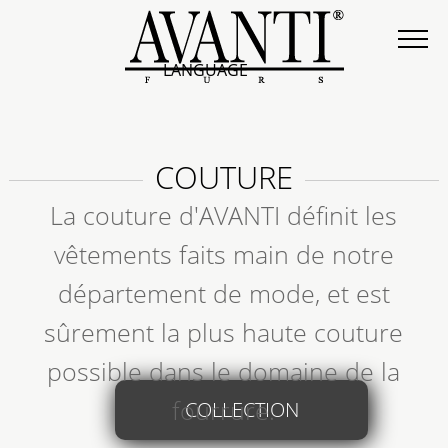
LANGUAGE
COUTURE
La couture d'AVANTI définit les
vêtements faits main de notre
département de mode, et est
sûrement la plus haute couture
possible dans le domaine de la
fourrure.
COLLECTION