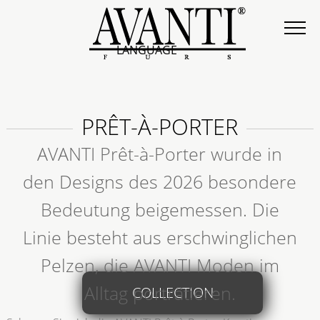
LANGUAGE
PRÊT-À-PORTER
AVANTI Prêt-à-Porter wurde in
den Designs des 2026 besondere
Bedeutung beigemessen. Die
Linie besteht aus erschwinglichen
Pelzen, die AVANTI Moden im
Alltag porträtieren.
COLLECTION