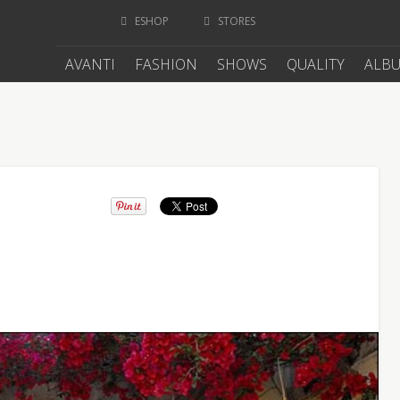
ESHOP
STORES
AVANTI
FASHION
SHOWS
QUALITY
ALB