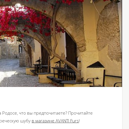
а Родосе, что вы предпочитаете? Прочитайте
греческую шубу
в магазине AVANTI Furs
!